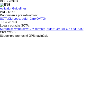
DOC / 283KB
Activator Guidelines
PDF / 68KB
Doporučenia pre aktivátorov.
SOTA OM Logo, autor: Jaro OM7JN
JPG / 787KB
Logá a obrázky SOTA.
Súradnice vrcholov v GPX formáte, autori: OM1AEG a OM1AMJ
GPX / 22KB
Súbory pre prenosné GPS navigácie.