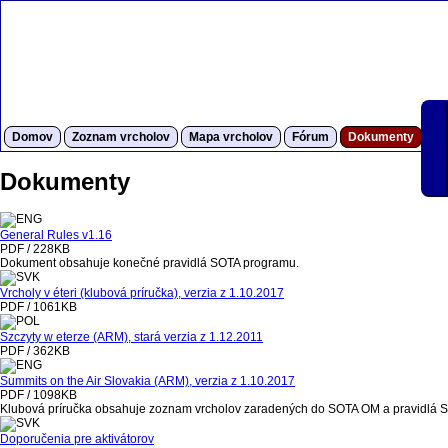
Domov
Zoznam vrcholov
Mapa vrcholov
Fórum
Dokumenty
S
Dokumenty
General Rules v1.16
PDF / 228KB
Dokument obsahuje konečné pravidlá SOTA programu.
Vrcholy v éteri (klubová príručka), verzia z 1.10.2017
PDF / 1061KB
Szczyty w eterze (ARM), stará verzia z 1.12.2011
PDF / 362KB
Summits on the Air Slovakia (ARM), verzia z 1.10.2017
PDF / 1098KB
Klubová príručka obsahuje zoznam vrcholov zaradených do SOTA OM a pravidlá 
Doporučenia pre aktivátorov