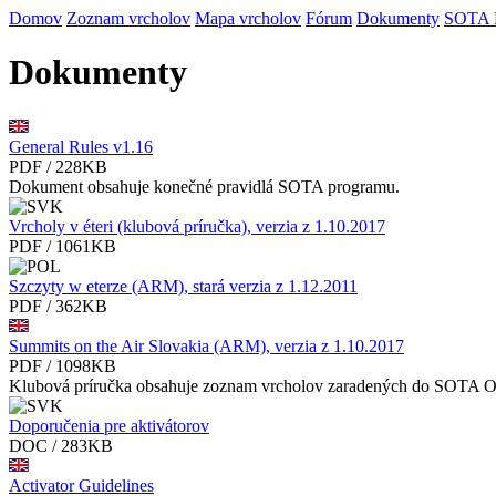
Domov
Zoznam vrcholov
Mapa vrcholov
Fórum
Dokumenty
SOTA
Dokumenty
General Rules v1.16
PDF / 228KB
Dokument obsahuje konečné pravidlá SOTA programu.
Vrcholy v éteri (klubová príručka), verzia z 1.10.2017
PDF / 1061KB
Szczyty w eterze (ARM), stará verzia z 1.12.2011
PDF / 362KB
Summits on the Air Slovakia (ARM), verzia z 1.10.2017
PDF / 1098KB
Klubová príručka obsahuje zoznam vrcholov zaradených do SOTA 
Doporučenia pre aktivátorov
DOC / 283KB
Activator Guidelines