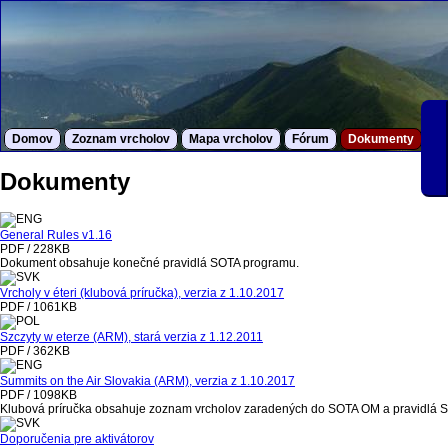
Domov
Zoznam vrcholov
Mapa vrcholov
Fórum
Dokumenty
S
Dokumenty
General Rules v1.16
PDF / 228KB
Dokument obsahuje konečné pravidlá SOTA programu.
Vrcholy v éteri (klubová príručka), verzia z 1.10.2017
PDF / 1061KB
Szczyty w eterze (ARM), stará verzia z 1.12.2011
PDF / 362KB
Summits on the Air Slovakia (ARM), verzia z 1.10.2017
PDF / 1098KB
Klubová príručka obsahuje zoznam vrcholov zaradených do SOTA OM a pravidlá 
Doporučenia pre aktivátorov