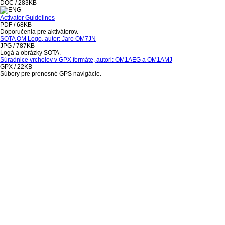
DOC / 283KB
Activator Guidelines
PDF / 68KB
Doporučenia pre aktivátorov.
SOTA OM Logo, autor: Jaro OM7JN
JPG / 787KB
Logá a obrázky SOTA.
Súradnice vrcholov v GPX formáte, autori: OM1AEG a OM1AMJ
GPX / 22KB
Súbory pre prenosné GPS navigácie.