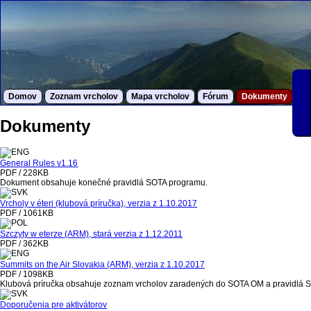
Domov
Zoznam vrcholov
Mapa vrcholov
Fórum
Dokumenty
S
Dokumenty
General Rules v1.16
PDF / 228KB
Dokument obsahuje konečné pravidlá SOTA programu.
Vrcholy v éteri (klubová príručka), verzia z 1.10.2017
PDF / 1061KB
Szczyty w eterze (ARM), stará verzia z 1.12.2011
PDF / 362KB
Summits on the Air Slovakia (ARM), verzia z 1.10.2017
PDF / 1098KB
Klubová príručka obsahuje zoznam vrcholov zaradených do SOTA OM a pravidlá 
Doporučenia pre aktivátorov