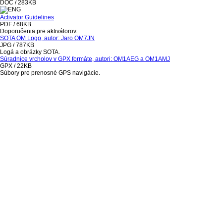
DOC / 283KB
Activator Guidelines
PDF / 68KB
Doporučenia pre aktivátorov.
SOTA OM Logo, autor: Jaro OM7JN
JPG / 787KB
Logá a obrázky SOTA.
Súradnice vrcholov v GPX formáte, autori: OM1AEG a OM1AMJ
GPX / 22KB
Súbory pre prenosné GPS navigácie.