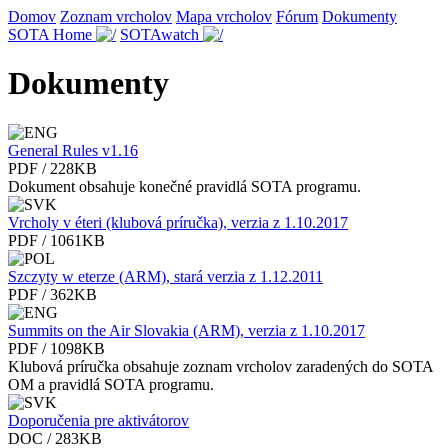
Domov
Zoznam vrcholov
Mapa vrcholov
Fórum
Dokumenty
SOTA Home
SOTAwatch
Dokumenty
General Rules v1.16
PDF / 228KB
Dokument obsahuje konečné pravidlá SOTA programu.
Vrcholy v éteri (klubová príručka), verzia z 1.10.2017
PDF / 1061KB
Szczyty w eterze (ARM), stará verzia z 1.12.2011
PDF / 362KB
Summits on the Air Slovakia (ARM), verzia z 1.10.2017
PDF / 1098KB
Klubová príručka obsahuje zoznam vrcholov zaradených do SOTA
OM a pravidlá SOTA programu.
Doporučenia pre aktivátorov
DOC / 283KB