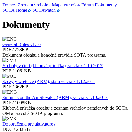
Domov
Zoznam vrcholov
Mapa vrcholov
Fórum
Dokumenty
SOTA Home
SOTAwatch
Dokumenty
General Rules v1.16
PDF / 228KB
Dokument obsahuje konečné pravidlá SOTA programu.
Vrcholy v éteri (klubová príručka), verzia z 1.10.2017
PDF / 1061KB
Szczyty w eterze (ARM), stará verzia z 1.12.2011
PDF / 362KB
Summits on the Air Slovakia (ARM), verzia z 1.10.2017
PDF / 1098KB
Klubová príručka obsahuje zoznam vrcholov zaradených do SOTA
OM a pravidlá SOTA programu.
Doporučenia pre aktivátorov
DOC / 283KB