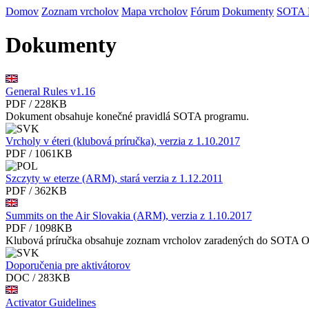
Domov
Zoznam vrcholov
Mapa vrcholov
Fórum
Dokumenty
SOTA
Dokumenty
General Rules v1.16
PDF / 228KB
Dokument obsahuje konečné pravidlá SOTA programu.
Vrcholy v éteri (klubová príručka), verzia z 1.10.2017
PDF / 1061KB
Szczyty w eterze (ARM), stará verzia z 1.12.2011
PDF / 362KB
Summits on the Air Slovakia (ARM), verzia z 1.10.2017
PDF / 1098KB
Klubová príručka obsahuje zoznam vrcholov zaradených do SOTA 
Doporučenia pre aktivátorov
DOC / 283KB
Activator Guidelines