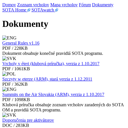
Domov
Zoznam vrcholov
Mapa vrcholov
Fórum
Dokumenty
SOTA Home
SOTAwatch
Dokumenty
General Rules v1.16
PDF / 228KB
Dokument obsahuje konečné pravidlá SOTA programu.
Vrcholy v éteri (klubová príručka), verzia z 1.10.2017
PDF / 1061KB
Szczyty w eterze (ARM), stará verzia z 1.12.2011
PDF / 362KB
Summits on the Air Slovakia (ARM), verzia z 1.10.2017
PDF / 1098KB
Klubová príručka obsahuje zoznam vrcholov zaradených do SOTA
OM a pravidlá SOTA programu.
Doporučenia pre aktivátorov
DOC / 283KB