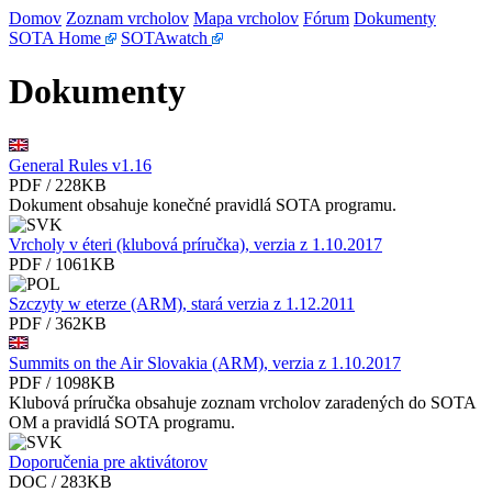
Domov
Zoznam vrcholov
Mapa vrcholov
Fórum
Dokumenty
SOTA Home
SOTAwatch
Dokumenty
General Rules v1.16
PDF / 228KB
Dokument obsahuje konečné pravidlá SOTA programu.
Vrcholy v éteri (klubová príručka), verzia z 1.10.2017
PDF / 1061KB
Szczyty w eterze (ARM), stará verzia z 1.12.2011
PDF / 362KB
Summits on the Air Slovakia (ARM), verzia z 1.10.2017
PDF / 1098KB
Klubová príručka obsahuje zoznam vrcholov zaradených do SOTA
OM a pravidlá SOTA programu.
Doporučenia pre aktivátorov
DOC / 283KB