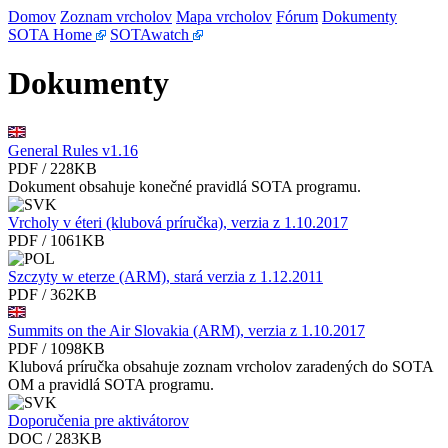
Domov
Zoznam vrcholov
Mapa vrcholov
Fórum
Dokumenty
SOTA Home
SOTAwatch
Dokumenty
General Rules v1.16
PDF / 228KB
Dokument obsahuje konečné pravidlá SOTA programu.
Vrcholy v éteri (klubová príručka), verzia z 1.10.2017
PDF / 1061KB
Szczyty w eterze (ARM), stará verzia z 1.12.2011
PDF / 362KB
Summits on the Air Slovakia (ARM), verzia z 1.10.2017
PDF / 1098KB
Klubová príručka obsahuje zoznam vrcholov zaradených do SOTA
OM a pravidlá SOTA programu.
Doporučenia pre aktivátorov
DOC / 283KB