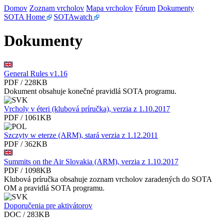
Domov
Zoznam vrcholov
Mapa vrcholov
Fórum
Dokumenty
SOTA Home
SOTAwatch
Dokumenty
General Rules v1.16
PDF / 228KB
Dokument obsahuje konečné pravidlá SOTA programu.
Vrcholy v éteri (klubová príručka), verzia z 1.10.2017
PDF / 1061KB
Szczyty w eterze (ARM), stará verzia z 1.12.2011
PDF / 362KB
Summits on the Air Slovakia (ARM), verzia z 1.10.2017
PDF / 1098KB
Klubová príručka obsahuje zoznam vrcholov zaradených do SOTA
OM a pravidlá SOTA programu.
Doporučenia pre aktivátorov
DOC / 283KB