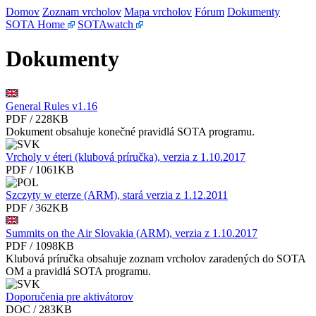
Domov
Zoznam vrcholov
Mapa vrcholov
Fórum
Dokumenty
SOTA Home
SOTAwatch
Dokumenty
General Rules v1.16
PDF / 228KB
Dokument obsahuje konečné pravidlá SOTA programu.
Vrcholy v éteri (klubová príručka), verzia z 1.10.2017
PDF / 1061KB
Szczyty w eterze (ARM), stará verzia z 1.12.2011
PDF / 362KB
Summits on the Air Slovakia (ARM), verzia z 1.10.2017
PDF / 1098KB
Klubová príručka obsahuje zoznam vrcholov zaradených do SOTA
OM a pravidlá SOTA programu.
Doporučenia pre aktivátorov
DOC / 283KB