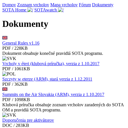
Domov
Zoznam vrcholov
Mapa vrcholov
Fórum
Dokumenty
SOTA Home
SOTAwatch
Dokumenty
General Rules v1.16
PDF / 228KB
Dokument obsahuje konečné pravidlá SOTA programu.
Vrcholy v éteri (klubová príručka), verzia z 1.10.2017
PDF / 1061KB
Szczyty w eterze (ARM), stará verzia z 1.12.2011
PDF / 362KB
Summits on the Air Slovakia (ARM), verzia z 1.10.2017
PDF / 1098KB
Klubová príručka obsahuje zoznam vrcholov zaradených do SOTA
OM a pravidlá SOTA programu.
Doporučenia pre aktivátorov
DOC / 283KB