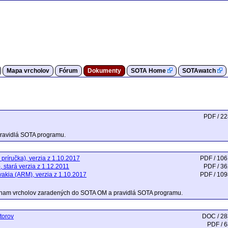
Mapa vrcholov
Fórum
Dokumenty
SOTA Home
SOTAwatch
PDF / 2
ravidlá SOTA programu.
 príručka), verzia z 1.10.2017
PDF / 10
 stará verzia z 1.12.2011
PDF / 3
vakia (ARM), verzia z 1.10.2017
PDF / 10
znam vrcholov zaradených do SOTA OM a pravidlá SOTA programu.
torov
DOC / 2
PDF / 