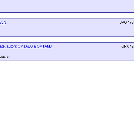
M7JN
JPG / 7
máte, autori: OM1AEG a OM1AMJ
GPX / 
gácie.