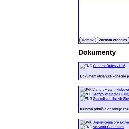
Domov
Zoznam vrcholov
Dokumenty
General Rules v1.16
Dokument obsahuje konečné p
Vrcholy v éteri (klubová
Szczyty w eterze (ARM),
Summits on the Air Slo
Klubová príručka obsahuje zo
Doporučenia pre aktivá
Activator Guidelines