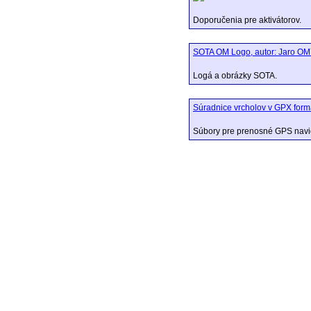
Doporučenia pre aktivátorov.
SOTA OM Logo, autor: Jaro O
Logá a obrázky SOTA.
Súradnice vrcholov v GPX for
Súbory pre prenosné GPS navi