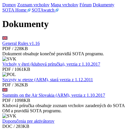
Domov
Zoznam vrcholov
Mapa vrcholov
Fórum
Dokumenty
SOTA Home
SOTAwatch
Dokumenty
General Rules v1.16
PDF / 228KB
Dokument obsahuje konečné pravidlá SOTA programu.
Vrcholy v éteri (klubová príručka), verzia z 1.10.2017
PDF / 1061KB
Szczyty w eterze (ARM), stará verzia z 1.12.2011
PDF / 362KB
Summits on the Air Slovakia (ARM), verzia z 1.10.2017
PDF / 1098KB
Klubová príručka obsahuje zoznam vrcholov zaradených do SOTA
OM a pravidlá SOTA programu.
Doporučenia pre aktivátorov
DOC / 283KB