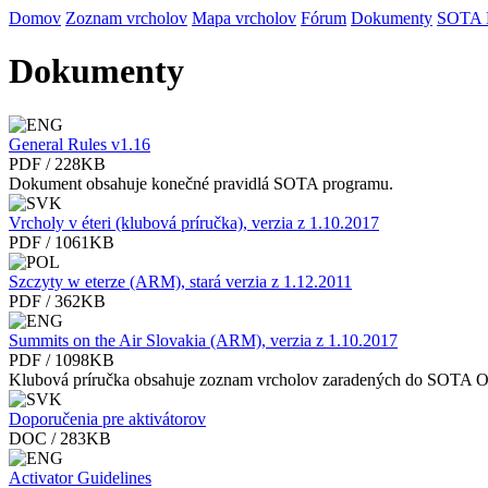
Domov
Zoznam vrcholov
Mapa vrcholov
Fórum
Dokumenty
SOTA
Dokumenty
General Rules v1.16
PDF / 228KB
Dokument obsahuje konečné pravidlá SOTA programu.
Vrcholy v éteri (klubová príručka), verzia z 1.10.2017
PDF / 1061KB
Szczyty w eterze (ARM), stará verzia z 1.12.2011
PDF / 362KB
Summits on the Air Slovakia (ARM), verzia z 1.10.2017
PDF / 1098KB
Klubová príručka obsahuje zoznam vrcholov zaradených do SOTA 
Doporučenia pre aktivátorov
DOC / 283KB
Activator Guidelines