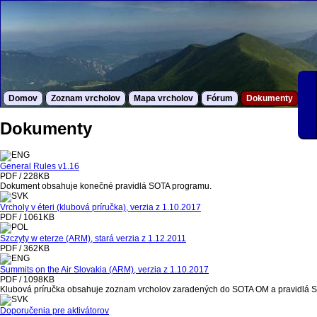
Domov
Zoznam vrcholov
Mapa vrcholov
Fórum
Dokumenty
S
Dokumenty
General Rules v1.16
PDF / 228KB
Dokument obsahuje konečné pravidlá SOTA programu.
Vrcholy v éteri (klubová príručka), verzia z 1.10.2017
PDF / 1061KB
Szczyty w eterze (ARM), stará verzia z 1.12.2011
PDF / 362KB
Summits on the Air Slovakia (ARM), verzia z 1.10.2017
PDF / 1098KB
Klubová príručka obsahuje zoznam vrcholov zaradených do SOTA OM a pravidlá 
Doporučenia pre aktivátorov