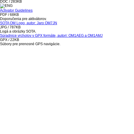
DOC / 283KB
Activator Guidelines
PDF / 68KB
Doporučenia pre aktivátorov.
SOTA OM Logo, autor: Jaro OM7JN
JPG / 787KB
Logá a obrázky SOTA.
Súradnice vrcholov v GPX formáte, autori: OM1AEG a OM1AMJ
GPX / 22KB
Súbory pre prenosné GPS navigácie.