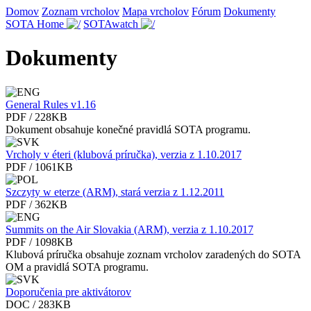
Domov
Zoznam vrcholov
Mapa vrcholov
Fórum
Dokumenty
SOTA Home
SOTAwatch
Dokumenty
General Rules v1.16
PDF / 228KB
Dokument obsahuje konečné pravidlá SOTA programu.
Vrcholy v éteri (klubová príručka), verzia z 1.10.2017
PDF / 1061KB
Szczyty w eterze (ARM), stará verzia z 1.12.2011
PDF / 362KB
Summits on the Air Slovakia (ARM), verzia z 1.10.2017
PDF / 1098KB
Klubová príručka obsahuje zoznam vrcholov zaradených do SOTA
OM a pravidlá SOTA programu.
Doporučenia pre aktivátorov
DOC / 283KB