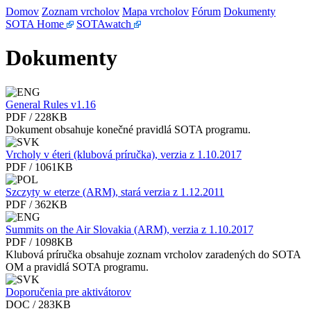
Domov
Zoznam vrcholov
Mapa vrcholov
Fórum
Dokumenty
SOTA Home
SOTAwatch
Dokumenty
General Rules v1.16
PDF / 228KB
Dokument obsahuje konečné pravidlá SOTA programu.
Vrcholy v éteri (klubová príručka), verzia z 1.10.2017
PDF / 1061KB
Szczyty w eterze (ARM), stará verzia z 1.12.2011
PDF / 362KB
Summits on the Air Slovakia (ARM), verzia z 1.10.2017
PDF / 1098KB
Klubová príručka obsahuje zoznam vrcholov zaradených do SOTA
OM a pravidlá SOTA programu.
Doporučenia pre aktivátorov
DOC / 283KB