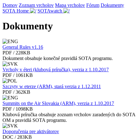
Domov
Zoznam vrcholov
Mapa vrcholov
Fórum
Dokumenty
SOTA Home
SOTAwatch
Dokumenty
General Rules v1.16
PDF / 228KB
Dokument obsahuje konečné pravidlá SOTA programu.
Vrcholy v éteri (klubová príručka), verzia z 1.10.2017
PDF / 1061KB
Szczyty w eterze (ARM), stará verzia z 1.12.2011
PDF / 362KB
Summits on the Air Slovakia (ARM), verzia z 1.10.2017
PDF / 1098KB
Klubová príručka obsahuje zoznam vrcholov zaradených do SOTA
OM a pravidlá SOTA programu.
Doporučenia pre aktivátorov
DOC / 283KB