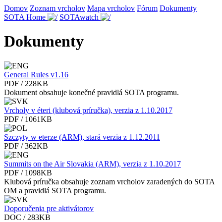
Domov
Zoznam vrcholov
Mapa vrcholov
Fórum
Dokumenty
SOTA Home
SOTAwatch
Dokumenty
General Rules v1.16
PDF / 228KB
Dokument obsahuje konečné pravidlá SOTA programu.
Vrcholy v éteri (klubová príručka), verzia z 1.10.2017
PDF / 1061KB
Szczyty w eterze (ARM), stará verzia z 1.12.2011
PDF / 362KB
Summits on the Air Slovakia (ARM), verzia z 1.10.2017
PDF / 1098KB
Klubová príručka obsahuje zoznam vrcholov zaradených do SOTA
OM a pravidlá SOTA programu.
Doporučenia pre aktivátorov
DOC / 283KB