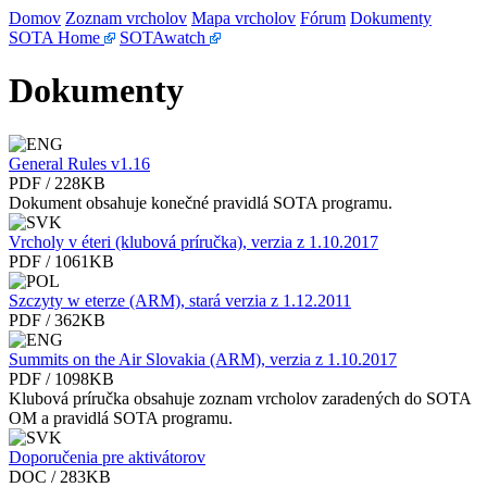
Domov
Zoznam vrcholov
Mapa vrcholov
Fórum
Dokumenty
SOTA Home
SOTAwatch
Dokumenty
General Rules v1.16
PDF / 228KB
Dokument obsahuje konečné pravidlá SOTA programu.
Vrcholy v éteri (klubová príručka), verzia z 1.10.2017
PDF / 1061KB
Szczyty w eterze (ARM), stará verzia z 1.12.2011
PDF / 362KB
Summits on the Air Slovakia (ARM), verzia z 1.10.2017
PDF / 1098KB
Klubová príručka obsahuje zoznam vrcholov zaradených do SOTA
OM a pravidlá SOTA programu.
Doporučenia pre aktivátorov
DOC / 283KB