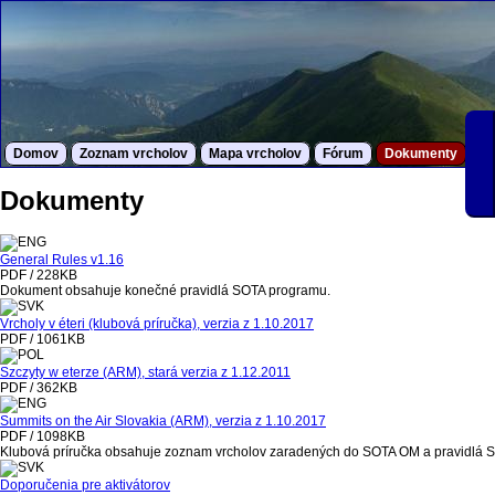
Domov
Zoznam vrcholov
Mapa vrcholov
Fórum
Dokumenty
S
Dokumenty
General Rules v1.16
PDF / 228KB
Dokument obsahuje konečné pravidlá SOTA programu.
Vrcholy v éteri (klubová príručka), verzia z 1.10.2017
PDF / 1061KB
Szczyty w eterze (ARM), stará verzia z 1.12.2011
PDF / 362KB
Summits on the Air Slovakia (ARM), verzia z 1.10.2017
PDF / 1098KB
Klubová príručka obsahuje zoznam vrcholov zaradených do SOTA OM a pravidlá 
Doporučenia pre aktivátorov