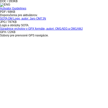
DOC / 283KB
Activator Guidelines
PDF / 68KB
Doporučenia pre aktivátorov.
SOTA OM Logo, autor: Jaro OM7JN
JPG / 787KB
Logá a obrázky SOTA.
Súradnice vrcholov v GPX formáte, autori: OM1AEG a OM1AMJ
GPX / 22KB
Súbory pre prenosné GPS navigácie.