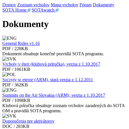
Domov
Zoznam vrcholov
Mapa vrcholov
Fórum
Dokumenty
SOTA Home
SOTAwatch
Dokumenty
General Rules v1.16
PDF / 228KB
Dokument obsahuje konečné pravidlá SOTA programu.
Vrcholy v éteri (klubová príručka), verzia z 1.10.2017
PDF / 1061KB
Szczyty w eterze (ARM), stará verzia z 1.12.2011
PDF / 362KB
Summits on the Air Slovakia (ARM), verzia z 1.10.2017
PDF / 1098KB
Klubová príručka obsahuje zoznam vrcholov zaradených do SOTA
OM a pravidlá SOTA programu.
Doporučenia pre aktivátorov
DOC / 283KB