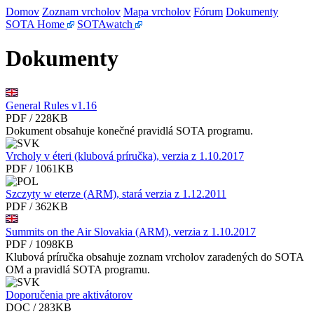
Domov
Zoznam vrcholov
Mapa vrcholov
Fórum
Dokumenty
SOTA Home
SOTAwatch
Dokumenty
General Rules v1.16
PDF / 228KB
Dokument obsahuje konečné pravidlá SOTA programu.
Vrcholy v éteri (klubová príručka), verzia z 1.10.2017
PDF / 1061KB
Szczyty w eterze (ARM), stará verzia z 1.12.2011
PDF / 362KB
Summits on the Air Slovakia (ARM), verzia z 1.10.2017
PDF / 1098KB
Klubová príručka obsahuje zoznam vrcholov zaradených do SOTA
OM a pravidlá SOTA programu.
Doporučenia pre aktivátorov
DOC / 283KB