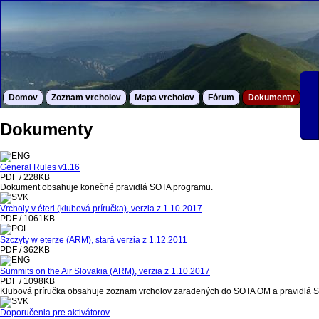
Domov
Zoznam vrcholov
Mapa vrcholov
Fórum
Dokumenty
S
Dokumenty
General Rules v1.16
PDF / 228KB
Dokument obsahuje konečné pravidlá SOTA programu.
Vrcholy v éteri (klubová príručka), verzia z 1.10.2017
PDF / 1061KB
Szczyty w eterze (ARM), stará verzia z 1.12.2011
PDF / 362KB
Summits on the Air Slovakia (ARM), verzia z 1.10.2017
PDF / 1098KB
Klubová príručka obsahuje zoznam vrcholov zaradených do SOTA OM a pravidlá 
Doporučenia pre aktivátorov