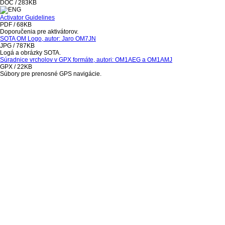
DOC / 283KB
Activator Guidelines
PDF / 68KB
Doporučenia pre aktivátorov.
SOTA OM Logo, autor: Jaro OM7JN
JPG / 787KB
Logá a obrázky SOTA.
Súradnice vrcholov v GPX formáte, autori: OM1AEG a OM1AMJ
GPX / 22KB
Súbory pre prenosné GPS navigácie.