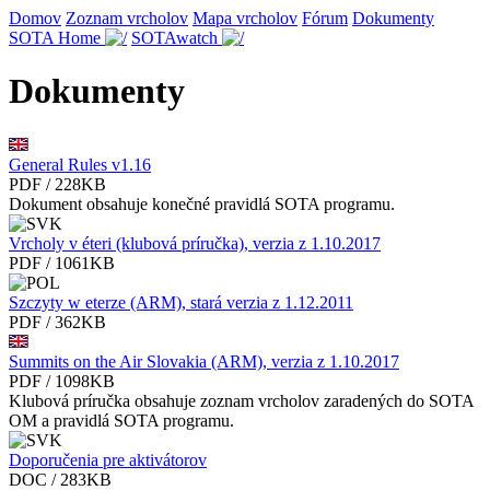
Domov
Zoznam vrcholov
Mapa vrcholov
Fórum
Dokumenty
SOTA Home
SOTAwatch
Dokumenty
General Rules v1.16
PDF / 228KB
Dokument obsahuje konečné pravidlá SOTA programu.
Vrcholy v éteri (klubová príručka), verzia z 1.10.2017
PDF / 1061KB
Szczyty w eterze (ARM), stará verzia z 1.12.2011
PDF / 362KB
Summits on the Air Slovakia (ARM), verzia z 1.10.2017
PDF / 1098KB
Klubová príručka obsahuje zoznam vrcholov zaradených do SOTA
OM a pravidlá SOTA programu.
Doporučenia pre aktivátorov
DOC / 283KB