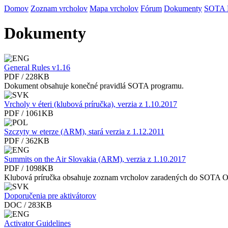
Domov
Zoznam vrcholov
Mapa vrcholov
Fórum
Dokumenty
SOTA
Dokumenty
General Rules v1.16
PDF / 228KB
Dokument obsahuje konečné pravidlá SOTA programu.
Vrcholy v éteri (klubová príručka), verzia z 1.10.2017
PDF / 1061KB
Szczyty w eterze (ARM), stará verzia z 1.12.2011
PDF / 362KB
Summits on the Air Slovakia (ARM), verzia z 1.10.2017
PDF / 1098KB
Klubová príručka obsahuje zoznam vrcholov zaradených do SOTA 
Doporučenia pre aktivátorov
DOC / 283KB
Activator Guidelines