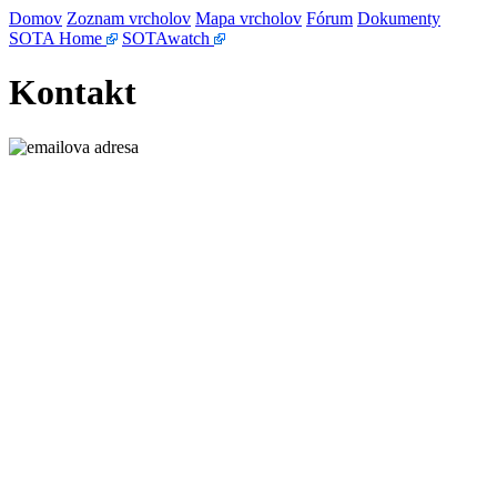
Domov
Zoznam vrcholov
Mapa vrcholov
Fórum
Dokumenty
SOTA Home
SOTAwatch
Kontakt