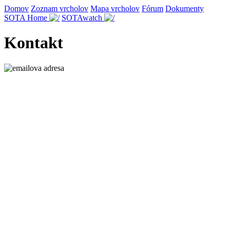
Domov
Zoznam vrcholov
Mapa vrcholov
Fórum
Dokumenty
SOTA Home
SOTAwatch
Kontakt