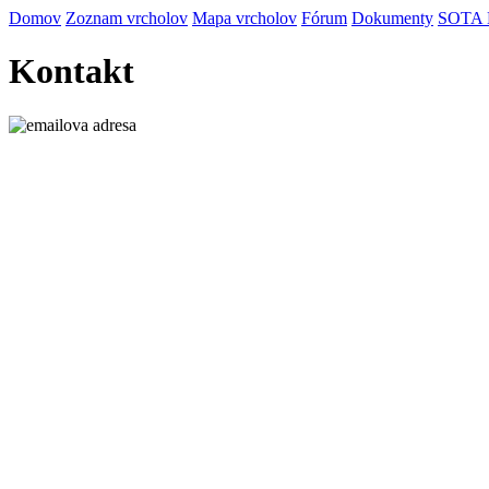
Domov
Zoznam vrcholov
Mapa vrcholov
Fórum
Dokumenty
SOTA
Kontakt