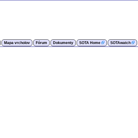
Mapa vrcholov
Fórum
Dokumenty
SOTA Home
SOTAwatch