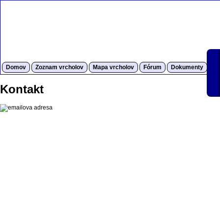
Domov
Zoznam vrcholov
Mapa vrcholov
Fórum
Dokumenty
S
Kontakt