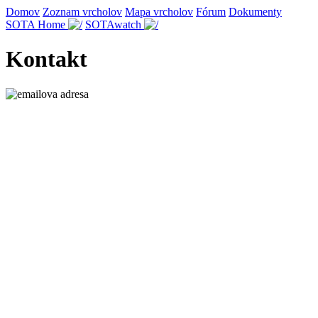
Domov
Zoznam vrcholov
Mapa vrcholov
Fórum
Dokumenty
SOTA Home
SOTAwatch
Kontakt