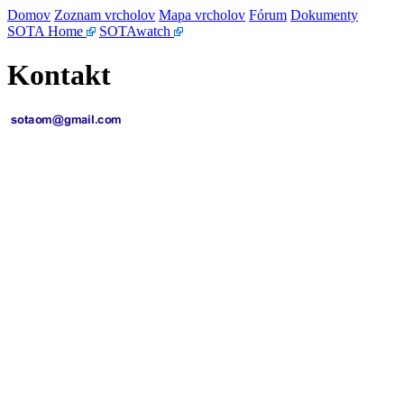
Domov
Zoznam vrcholov
Mapa vrcholov
Fórum
Dokumenty
SOTA Home
SOTAwatch
Kontakt