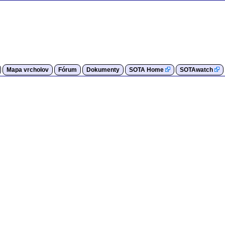
Mapa vrcholov
Fórum
Dokumenty
SOTA Home
SOTAwatch