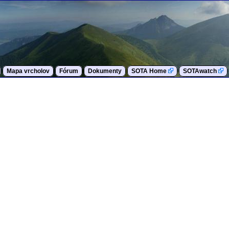
Mapa vrcholov
Fórum
Dokumenty
SOTA Home
SOTAwatch