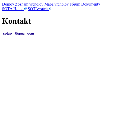
Domov
Zoznam vrcholov
Mapa vrcholov
Fórum
Dokumenty
SOTA Home
SOTAwatch
Kontakt