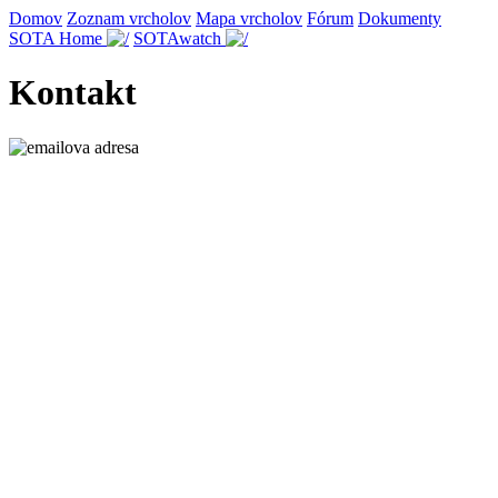
Domov
Zoznam vrcholov
Mapa vrcholov
Fórum
Dokumenty
SOTA Home
SOTAwatch
Kontakt