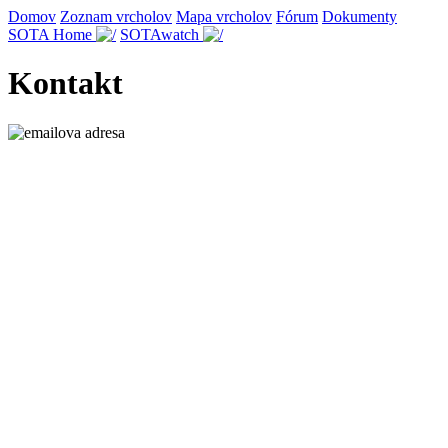
Domov
Zoznam vrcholov
Mapa vrcholov
Fórum
Dokumenty
SOTA Home
SOTAwatch
Kontakt