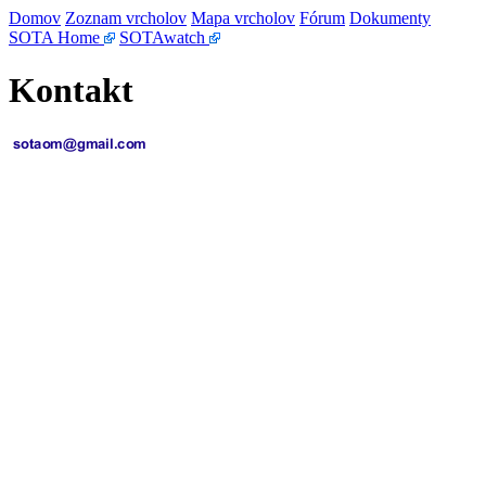
Domov
Zoznam vrcholov
Mapa vrcholov
Fórum
Dokumenty
SOTA Home
SOTAwatch
Kontakt