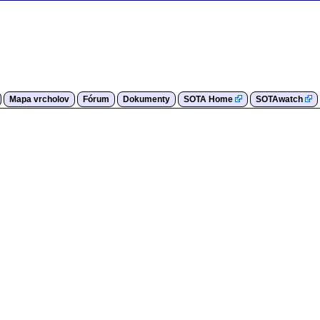
Mapa vrcholov
Fórum
Dokumenty
SOTA Home
SOTAwatch