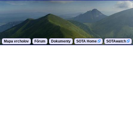
Mapa vrcholov
Fórum
Dokumenty
SOTA Home
SOTAwatch