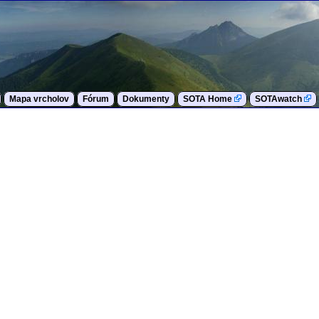
Mapa vrcholov
Fórum
Dokumenty
SOTA Home
SOTAwatch