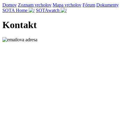
Domov
Zoznam vrcholov
Mapa vrcholov
Fórum
Dokumenty
SOTA Home
SOTAwatch
Kontakt