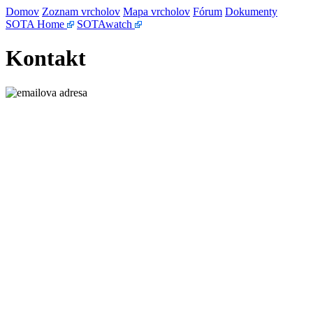
Domov
Zoznam vrcholov
Mapa vrcholov
Fórum
Dokumenty
SOTA Home
SOTAwatch
Kontakt