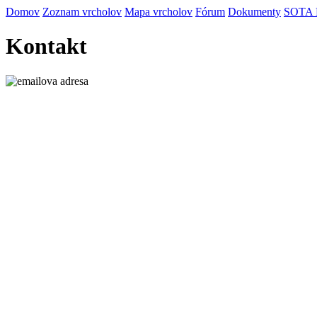
Domov
Zoznam vrcholov
Mapa vrcholov
Fórum
Dokumenty
SOTA
Kontakt