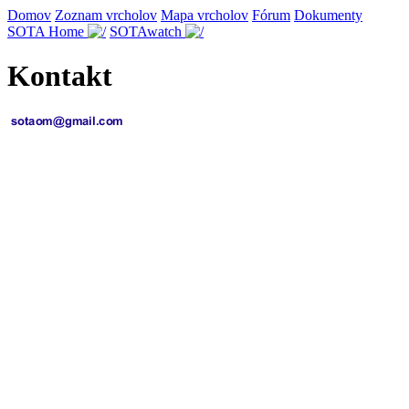
Domov
Zoznam vrcholov
Mapa vrcholov
Fórum
Dokumenty
SOTA Home
SOTAwatch
Kontakt