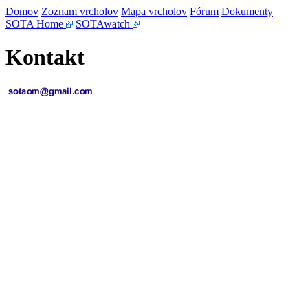
Domov
Zoznam vrcholov
Mapa vrcholov
Fórum
Dokumenty
SOTA Home
SOTAwatch
Kontakt