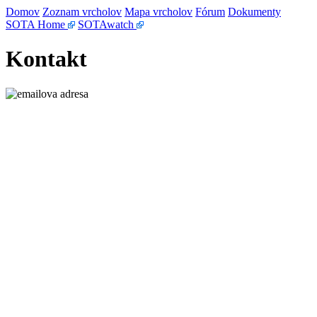
Domov
Zoznam vrcholov
Mapa vrcholov
Fórum
Dokumenty
SOTA Home
SOTAwatch
Kontakt